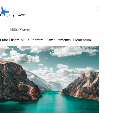
Skip
to
content
Category
Waves
Hills
,
Waves
Odio Utsem Nulla Pharetra Diam Sitametnisl Elementum